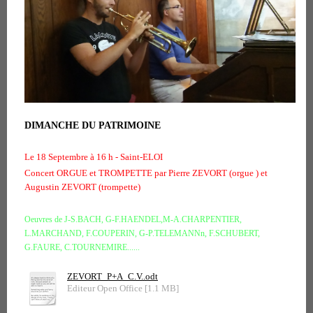
DIMANCHE DU PATRIMOINE
Le 18 Septembre à 16 h - Saint-ELOI
Concert ORGUE et TROMPETTE par Pierre ZEVORT (orgue ) et
Augustin ZEVORT (trompette)
Oeuvres de J-S.BACH, G-F.HAENDEL,M-A.CHARPENTIER,
L.MARCHAND, F.COUPERIN, G-P.TELEMANNn, F.SCHUBERT,
G.FAURE, C.TOURNEMIRE......
ZEVORT_P+A_C.V..odt
Editeur Open Office [1.1 MB]